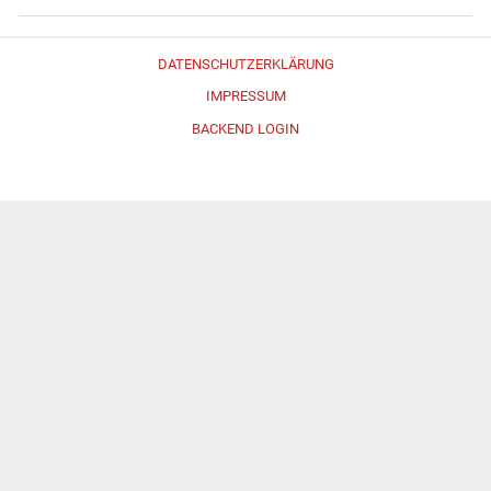
DATENSCHUTZERKLÄRUNG
IMPRESSUM
BACKEND LOGIN
Erstellt mit
WordPress
und
Merlin