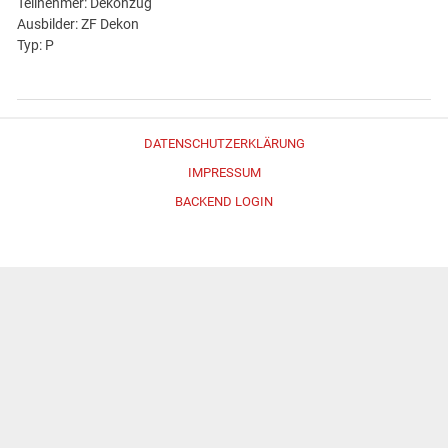
Teilnehmer: Dekonzug
Ausbilder: ZF Dekon
Typ: P
DATENSCHUTZERKLÄRUNG
IMPRESSUM
BACKEND LOGIN
Erstellt mit
WordPress
und
Merlin