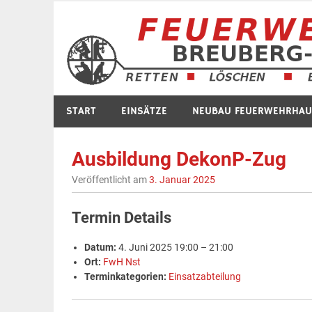
Zum
Inhalt
springen
START
EINSÄTZE
NEUBAU FEUERWEHRHAU
Ausbildung DekonP-Zug
Veröffentlicht am
3. Januar 2025
Termin Details
Datum:
4. Juni 2025 19:00
–
21:00
Ort:
FwH Nst
Terminkategorien:
Einsatzabteilung