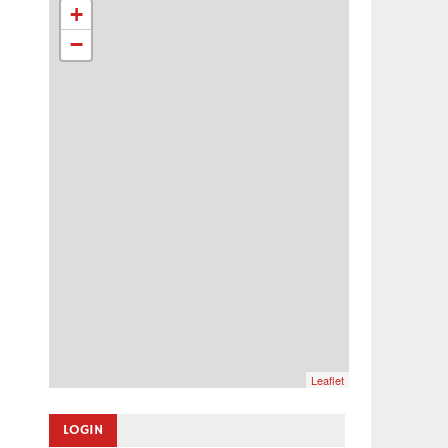
+
−
Leaflet
LOGIN