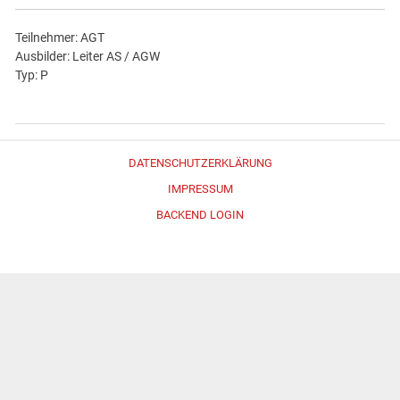
Teilnehmer: AGT
Ausbilder: Leiter AS / AGW
Typ: P
DATENSCHUTZERKLÄRUNG
IMPRESSUM
BACKEND LOGIN
Erstellt mit
WordPress
und
Merlin