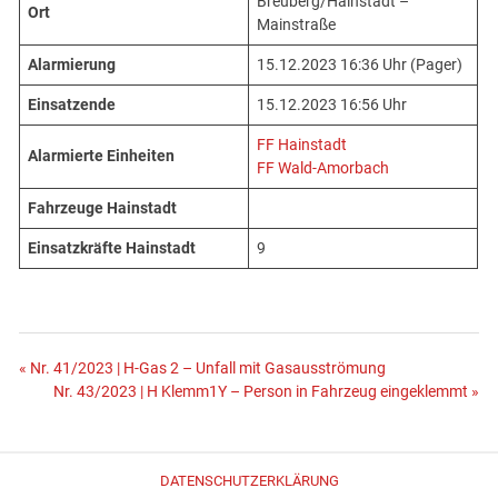
Breuberg/Hainstadt –
Ort
Mainstraße
Alarmierung
15.12.2023 16:36 Uhr (Pager)
Einsatzende
15.12.2023 16:56 Uhr
FF Hainstadt
Alarmierte Einheiten
FF Wald-Amorbach
Fahrzeuge Hainstadt
Einsatzkräfte Hainstadt
9
Beitragsnavigation
« Nr. 41/2023 | H-Gas 2 – Unfall mit Gasausströmung
Nr. 43/2023 | H Klemm1Y – Person in Fahrzeug eingeklemmt »
DATENSCHUTZERKLÄRUNG