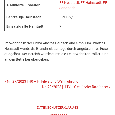
FF Neustadt
,
FF Hainstadt
,
FF
Alarmierte Einheiten
Sandbach
Fahrzeuge Hainstadt
BREU-2/11
Einsatzkräfte Haintadt
7
Im Wohnheim der Firma Andros Deutschland GmbH im Stadtteil
Neustadt wurde die Brandmeldeanlage durch angebranntes Essen
ausgelöst. Der Bereich wurde durch die Feuerwehr kontrolliert und
an den Betreiber übergeben.
Beitragsnavigation
« Nr. 27/2023 | H0 – Hilfeleistung Wehrführung
Nr. 29/2023 | H1Y – Gestürzter Radfahrer »
DATENSCHUTZERKLÄRUNG
IMPRESSUM