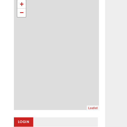
+
−
Leaflet
LOGIN