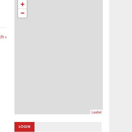
+
−
ch »
Leaflet
LOGIN