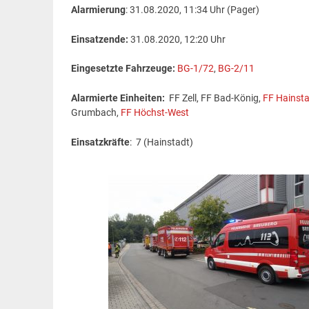
Alarmierung
: 31.08.2020, 11:34 Uhr (Pager)
Einsatzende:
31.08.2020, 12:20 Uhr
Eingesetzte Fahrzeuge:
BG-1/72
,
BG-2/11
Alarmierte Einheiten:
FF Zell, FF Bad-König,
FF Hainst
Grumbach,
FF Höchst-West
Einsatzkräfte
: 7 (Hainstadt)