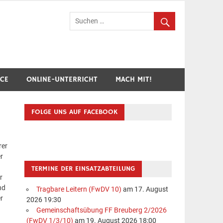
hr Breuberg-Hainstadt
ICE
ONLINE-UNTERRICHT
MACH MIT!
FOLGE UNS AUF FACEBOOK
rer
r
TERMINE DER EINSATZABTEILUNG
r
nd
Tragbare Leitern (FwDV 10)
am 17. August
r
2026 19:30
Gemeinschaftsübung FF Breuberg 2/2026
(FwDV 1/3/10)
am 19. August 2026 18:00