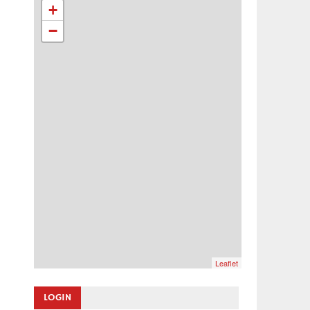
+
−
Leaflet
LOGIN