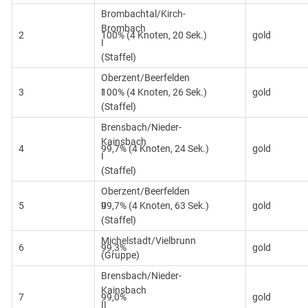
Brombachtal/Kirch-
Brombach
2
100% (4 Knoten, 20 Sek.)
gold
I
(Staffel)
Oberzent/Beerfelden
3
I
100% (4 Knoten, 26 Sek.)
gold
(Staffel)
Brensbach/Nieder-
Kainsbach
4
99,7% (4 Knoten, 24 Sek.)
gold
I
(Staffel)
Oberzent/Beerfelden
5
II
99,7% (4 Knoten, 63 Sek.)
gold
(Staffel)
Michelstadt/Vielbrunn
6
99,3%
gold
(Gruppe)
Brensbach/Nieder-
Kainsbach
7
99,0%
gold
II