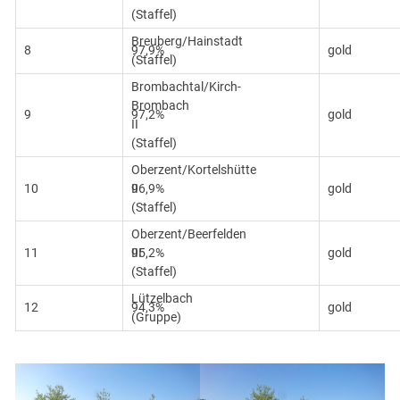
(Staffel)
Breuberg/Hainstadt
8
97,9%
gold
(Staffel)
Brombachtal/Kirch-
Brombach
9
97,2%
gold
II
(Staffel)
Oberzent/Kortelshütte
10
II
96,9%
gold
(Staffel)
Oberzent/Beerfelden
11
III
95,2%
gold
(Staffel)
Lützelbach
12
94,3%
gold
(Gruppe)