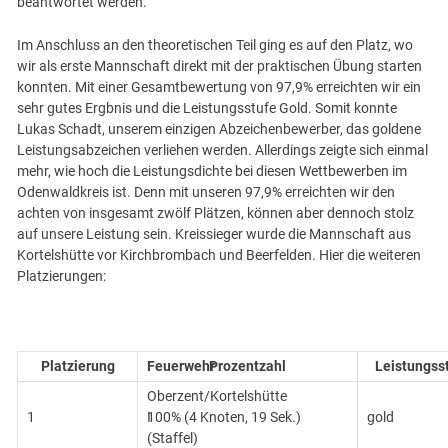
beantwortet werden.
Im Anschluss an den theoretischen Teil ging es auf den Platz, wo
wir als erste Mannschaft direkt mit der praktischen Übung starten
konnten. Mit einer Gesamtbewertung von 97,9% erreichten wir ein
sehr gutes Ergbnis und die Leistungsstufe Gold. Somit konnte
Lukas Schadt, unserem einzigen Abzeichenbewerber, das goldene
Leistungsabzeichen verliehen werden. Allerdings zeigte sich einmal
mehr, wie hoch die Leistungsdichte bei diesen Wettbewerben im
Odenwaldkreis ist. Denn mit unseren 97,9% erreichten wir den
achten von insgesamt zwölf Plätzen, können aber dennoch stolz
auf unsere Leistung sein. Kreissieger wurde die Mannschaft aus
Kortelshütte vor Kirchbrombach und Beerfelden. Hier die weiteren
Platzierungen:
Platzierung
Feuerwehr
Prozentzahl
Leistungss
Oberzent/Kortelshütte
1
I
100% (4 Knoten, 19 Sek.)
gold
(Staffel)