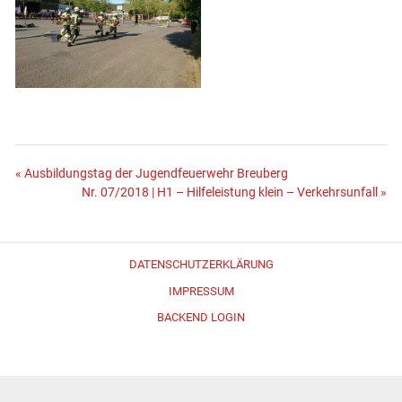
Beitragsnavigation
« Ausbildungstag der Jugendfeuerwehr Breuberg
Nr. 07/2018 | H1 – Hilfeleistung klein – Verkehrsunfall »
DATENSCHUTZERKLÄRUNG
IMPRESSUM
BACKEND LOGIN
Erstellt mit
WordPress
und
Merlin