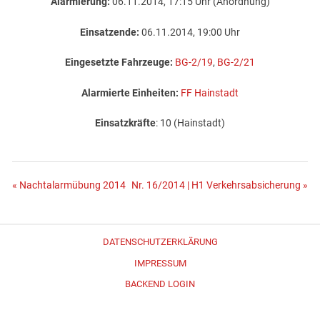
Alarmierung:
06.11.2014, 17:15 Uhr (Anordnung)
Einsatzende:
06.11.2014, 19:00 Uhr
Eingesetzte Fahrzeuge:
BG-2/19
,
BG-2/21
Alarmierte Einheiten:
FF Hainstadt
Einsatzkräfte
: 10 (Hainstadt)
Beitragsnavigation
« Nachtalarmübung 2014
Nr. 16/2014 | H1 Verkehrsabsicherung »
DATENSCHUTZERKLÄRUNG
IMPRESSUM
BACKEND LOGIN
Erstellt mit
WordPress
und
Merlin