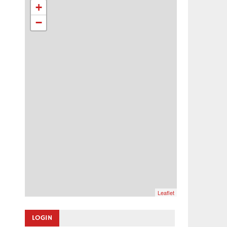
+
−
Leaflet
LOGIN