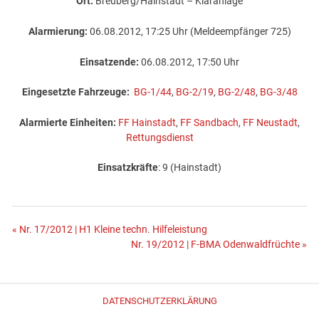
Ort:
Breuberg/Hainstadt – Kläranlage
Alarmierung:
06.08.2012, 17:25 Uhr (Meldeempfänger 725)
Einsatzende:
06.08.2012, 17:50 Uhr
Eingesetzte Fahrzeuge:
BG-1/44
,
BG-2/19
,
BG-2/48
,
BG-3/48
Alarmierte Einheiten:
FF Hainstadt
,
FF Sandbach
,
FF Neustadt
,
Rettungsdienst
Einsatzkräfte
: 9 (Hainstadt)
Beitragsnavigation
« Nr. 17/2012 | H1 Kleine techn. Hilfeleistung
Nr. 19/2012 | F-BMA Odenwaldfrüchte »
DATENSCHUTZERKLÄRUNG