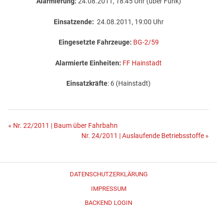
Alarmierung:
24.08.2011, 18:45 Uhr (über Funk)
Einsatzende:
24.08.2011, 19:00 Uhr
Eingesetzte Fahrzeuge:
BG-2/59
Alarmierte Einheiten:
FF Hainstadt
Einsatzkräfte
: 6 (Hainstadt)
Beitragsnavigation
« Nr. 22/2011 | Baum über Fahrbahn
Nr. 24/2011 | Auslaufende Betriebsstoffe »
DATENSCHUTZERKLÄRUNG
IMPRESSUM
BACKEND LOGIN