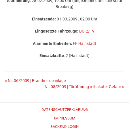
Alarmierung:
28.02.2009, 19:00 Uhr (angeordnet durch die Stadt
Breuberg)
Einsatzende:
01.03.2009 , 02:00 Uhr
Eingesetzte Fahrzeuge:
BG-2/19
Alarmierte Einheiten:
FF Hainstadt
Einsatzkräfte
: 2 (Hainstadt)
Beitragsnavigation
« Nr. 06/2009 | Brandmeldeanlage
Nr. 08/2009 | Türöffnung mit akuter Gefahr »
DATENSCHUTZERKLÄRUNG
IMPRESSUM
BACKEND LOGIN