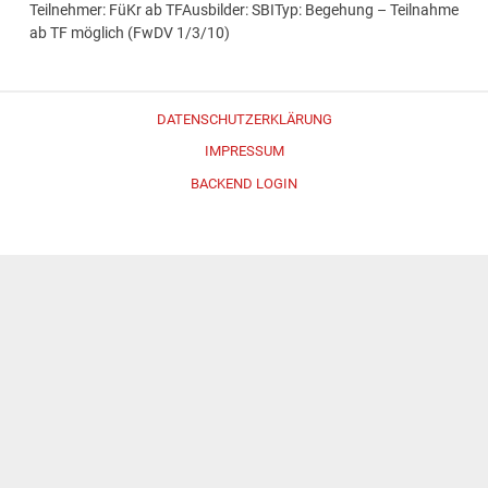
Teilnehmer: FüKr ab TFAusbilder: SBITyp: Begehung – Teilnahme
ab TF möglich (FwDV 1/3/10)
DATENSCHUTZERKLÄRUNG
IMPRESSUM
BACKEND LOGIN
Erstellt mit
WordPress
und
Merlin