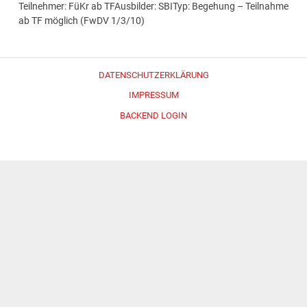
Teilnehmer: FüKr ab TFAusbilder: SBITyp: Begehung – Teilnahme
ab TF möglich (FwDV 1/3/10)
DATENSCHUTZERKLÄRUNG
IMPRESSUM
BACKEND LOGIN
Erstellt mit
WordPress
und
Merlin