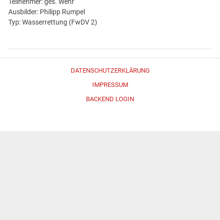
Teilnehmer: ges. Wehr
Ausbilder: Philipp Rumpel
Typ: Wasserrettung (FwDV 2)
DATENSCHUTZERKLÄRUNG
IMPRESSUM
BACKEND LOGIN
Erstellt mit
WordPress
und
Merlin