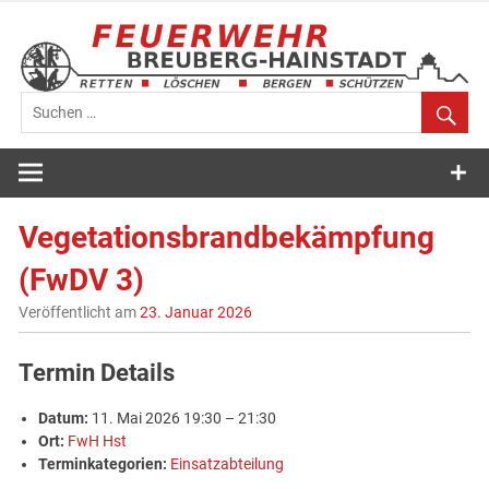
Zum
Inhalt
springen
Feuerwehr
Breuberg-
Vegetationsbrandbekämpfung
Hainstadt
(FwDV 3)
Veröffentlicht am
23. Januar 2026
Termin Details
Datum:
11. Mai 2026 19:30
–
21:30
Ort:
FwH Hst
Terminkategorien:
Einsatzabteilung