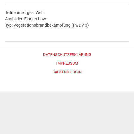
Teilnehmer: ges. Wehr
Ausbilder: Florian Löw
Typ: Vegetationsbrandbekämpfung (FwDV 3)
DATENSCHUTZERKLÄRUNG
IMPRESSUM
BACKEND LOGIN
Erstellt mit
WordPress
und
Merlin