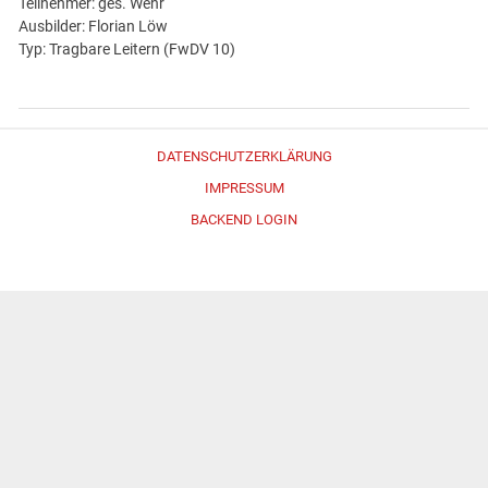
Teilnehmer: ges. Wehr
Ausbilder: Florian Löw
Typ: Tragbare Leitern (FwDV 10)
DATENSCHUTZERKLÄRUNG
IMPRESSUM
BACKEND LOGIN
Erstellt mit
WordPress
und
Merlin