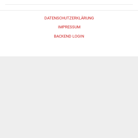
DATENSCHUTZERKLÄRUNG
IMPRESSUM
BACKEND LOGIN
Erstellt mit
WordPress
und
Merlin