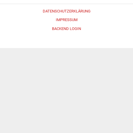
DATENSCHUTZERKLÄRUNG
IMPRESSUM
BACKEND LOGIN
Erstellt mit
WordPress
und
Merlin