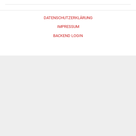
DATENSCHUTZERKLÄRUNG
IMPRESSUM
BACKEND LOGIN
Erstellt mit
WordPress
und
Merlin