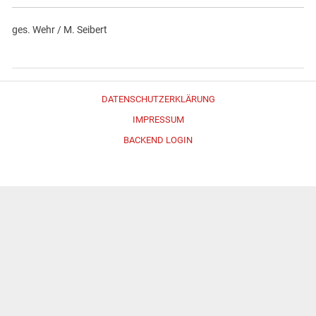
ges. Wehr / M. Seibert
DATENSCHUTZERKLÄRUNG
IMPRESSUM
BACKEND LOGIN
Erstellt mit
WordPress
und
Merlin