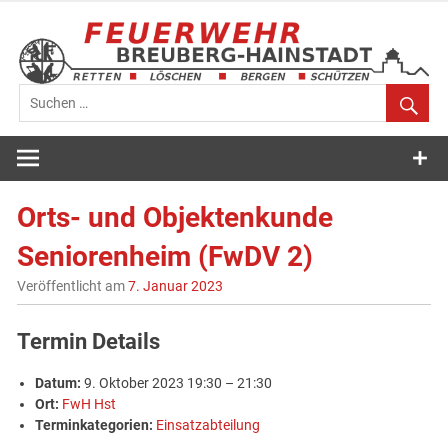
Zum
Inhalt
springen
Feuerwehr
Breuberg-
Orts- und Objektenkunde
Hainstadt
Seniorenheim (FwDV 2)
Veröffentlicht am
7. Januar 2023
Termin Details
Datum:
9. Oktober 2023 19:30
–
21:30
Ort:
FwH Hst
Terminkategorien:
Einsatzabteilung