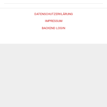
DATENSCHUTZERKLÄRUNG
IMPRESSUM
BACKEND LOGIN
Erstellt mit
WordPress
und
Merlin