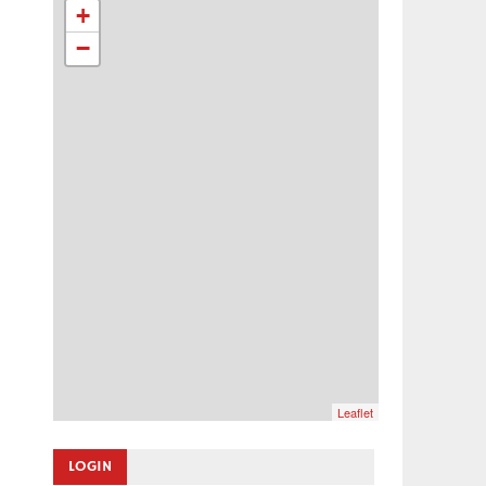
+
−
Leaflet
LOGIN