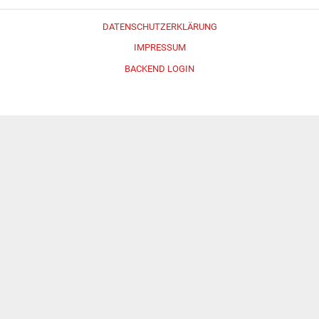
DATENSCHUTZERKLÄRUNG
IMPRESSUM
BACKEND LOGIN
Erstellt mit
WordPress
und
Merlin