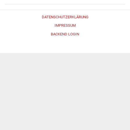
DATENSCHUTZERKLÄRUNG
IMPRESSUM
BACKEND LOGIN
Erstellt mit
WordPress
und
Merlin