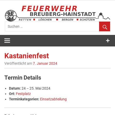
Zum
Inhalt
springen
Feuerwehr
Breuberg-
Kastanienfest
Hainstadt
Veröffentlicht am
7. Januar 2024
Termin Details
Datum:
24
–
25. Mai 2024
Ort:
Festplatz
Terminkategorien:
Einsatzabteilung