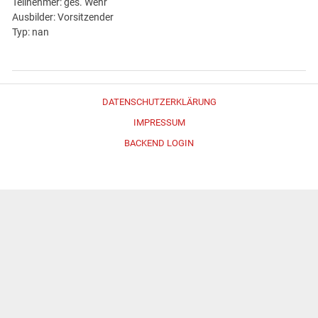
Teilnehmer: ges. Wehr
Ausbilder: Vorsitzender
Typ: nan
DATENSCHUTZERKLÄRUNG
IMPRESSUM
BACKEND LOGIN
Erstellt mit
WordPress
und
Merlin