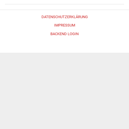
DATENSCHUTZERKLÄRUNG
IMPRESSUM
BACKEND LOGIN
Erstellt mit
WordPress
und
Merlin