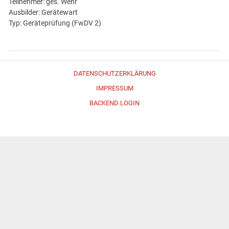
Teilnehmer: ges. Wehr
Ausbilder: Gerätewart
Typ: Geräteprüfung (FwDV 2)
DATENSCHUTZERKLÄRUNG
IMPRESSUM
BACKEND LOGIN
Erstellt mit
WordPress
und
Merlin