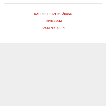
DATENSCHUTZERKLÄRUNG
IMPRESSUM
BACKEND LOGIN
Erstellt mit
WordPress
und
Merlin