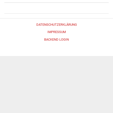
DATENSCHUTZERKLÄRUNG
IMPRESSUM
BACKEND LOGIN
Erstellt mit
WordPress
und
Merlin