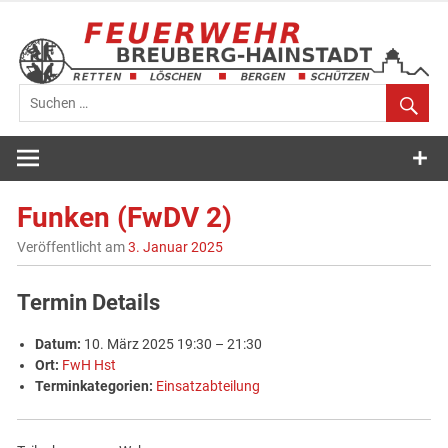
Zum
Inhalt
springen
Feuerwehr
Breuberg-
Funken (FwDV 2)
Hainstadt
Veröffentlicht am
3. Januar 2025
Termin Details
Datum:
10. März 2025 19:30
–
21:30
Ort:
FwH Hst
Terminkategorien:
Einsatzabteilung