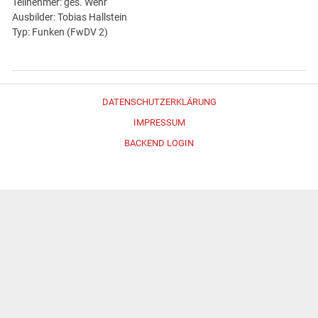
Teilnehmer: ges. Wehr
Ausbilder: Tobias Hallstein
Typ: Funken (FwDV 2)
DATENSCHUTZERKLÄRUNG
IMPRESSUM
BACKEND LOGIN
Erstellt mit
WordPress
und
Merlin