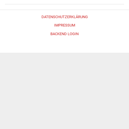
DATENSCHUTZERKLÄRUNG
IMPRESSUM
BACKEND LOGIN
Erstellt mit
WordPress
und
Merlin