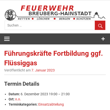
Zum
Inhalt
springen
Feuerwehr
Breuberg-
Führungskräfte Fortbildung ggf.
Hainstadt
Flüssiggas
Veröffentlicht am
7. Januar 2023
Termin Details
Datum:
6. Dezember 2023 19:00
–
21:00
Ort:
n.n.
Terminkategorien:
Einsatzabteilung