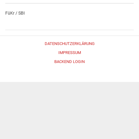
FüKr / SBI
DATENSCHUTZERKLÄRUNG
IMPRESSUM
BACKEND LOGIN
Erstellt mit
WordPress
und
Merlin