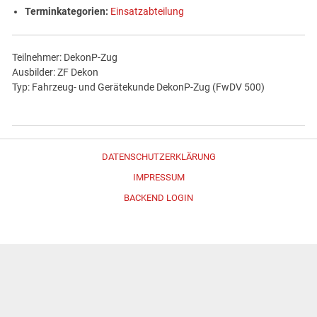
Terminkategorien:
Einsatzabteilung
Teilnehmer: DekonP-Zug
Ausbilder: ZF Dekon
Typ: Fahrzeug- und Gerätekunde DekonP-Zug (FwDV 500)
DATENSCHUTZERKLÄRUNG
IMPRESSUM
BACKEND LOGIN
Erstellt mit
WordPress
und
Merlin