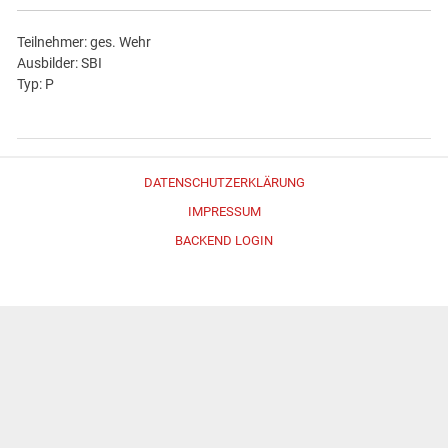
Teilnehmer: ges. Wehr
Ausbilder: SBI
Typ: P
DATENSCHUTZERKLÄRUNG
IMPRESSUM
BACKEND LOGIN
Erstellt mit
WordPress
und
Merlin