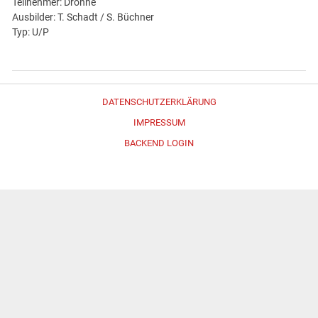
Teilnehmer: Drohne
Ausbilder: T. Schadt / S. Büchner
Typ: U/P
DATENSCHUTZERKLÄRUNG
IMPRESSUM
BACKEND LOGIN
Erstellt mit
WordPress
und
Merlin