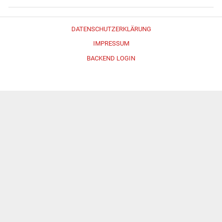
DATENSCHUTZERKLÄRUNG
IMPRESSUM
BACKEND LOGIN
Erstellt mit
WordPress
und
Merlin