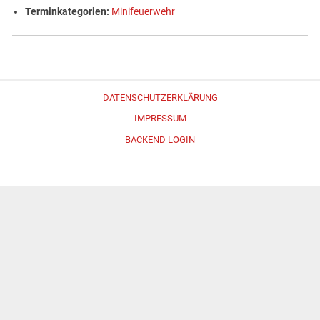
Terminkategorien:
Minifeuerwehr
DATENSCHUTZERKLÄRUNG
IMPRESSUM
BACKEND LOGIN
Erstellt mit
WordPress
und
Merlin