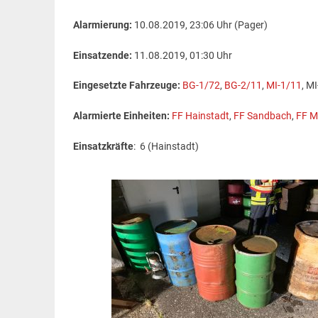
Alarmierung:
10.08.2019, 23:06 Uhr (Pager)
Einsatzende:
11.08.2019, 01:30 Uhr
Eingesetzte Fahrzeuge:
BG-1/72
,
BG-2/11
,
MI-1/11
, M
Alarmierte Einheiten:
FF Hainstadt
,
FF Sandbach
,
FF M
Einsatzkräfte
: 6 (Hainstadt)