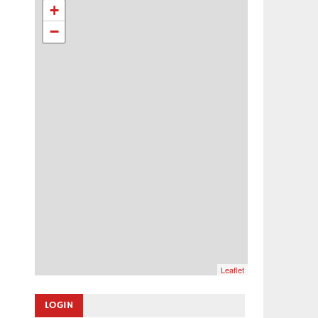
+
−
Leaflet
LOGIN