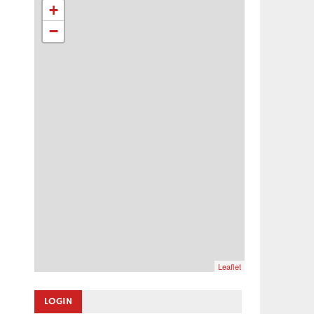
+
−
Leaflet
LOGIN