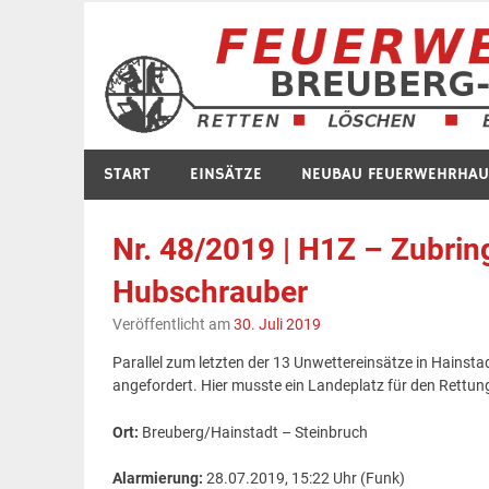
Zum
Inhalt
springen
START
EINSÄTZE
NEUBAU FEUERWEHRHAU
Nr. 48/2019 | H1Z – Zubrin
Hubschrauber
Veröffentlicht am
30. Juli 2019
Parallel zum letzten der 13 Unwettereinsätze in Hainst
angefordert. Hier musste ein Landeplatz für den Rettu
Ort:
Breuberg/Hainstadt – Steinbruch
Alarmierung:
28.07.2019, 15:22 Uhr (Funk)