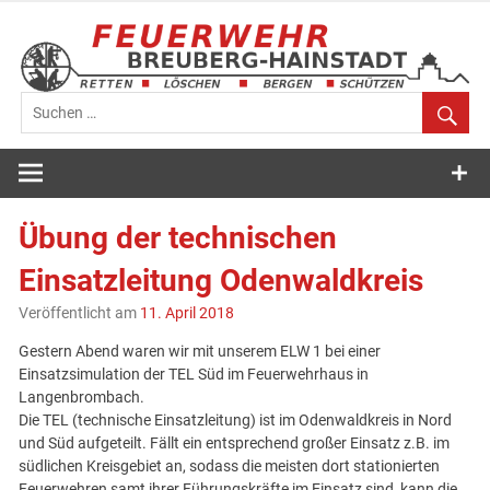
Zum
Inhalt
springen
Feuerwehr
Breuberg-
Übung der technischen
Hainstadt
Einsatzleitung Odenwaldkreis
Veröffentlicht am
11. April 2018
Gestern Abend waren wir mit unserem ELW 1 bei einer
Einsatzsimulation der TEL Süd im Feuerwehrhaus in
Langenbrombach.
Die TEL (technische Einsatzleitung) ist im Odenwaldkreis in Nord
und Süd aufgeteilt. Fällt ein entsprechend großer Einsatz z.B. im
südlichen Kreisgebiet an, sodass die meisten dort stationierten
Feuerwehren samt ihrer Führungskräfte im Einsatz sind, kann die