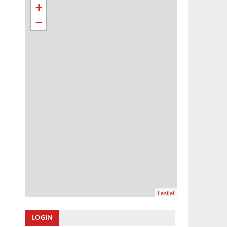
+
−
Leaflet
LOGIN