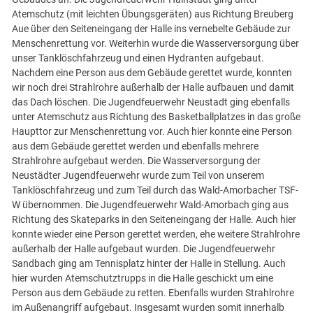
Atemschutz (mit leichten Übungsgeräten) aus Richtung Breuberg
Aue über den Seiteneingang der Halle ins vernebelte Gebäude zur
Menschenrettung vor. Weiterhin wurde die Wasserversorgung über
unser Tanklöschfahrzeug und einen Hydranten aufgebaut.
Nachdem eine Person aus dem Gebäude gerettet wurde, konnten
wir noch drei Strahlrohre außerhalb der Halle aufbauen und damit
das Dach löschen. Die Jugendfeuerwehr Neustadt ging ebenfalls
unter Atemschutz aus Richtung des Basketballplatzes in das große
Haupttor zur Menschenrettung vor. Auch hier konnte eine Person
aus dem Gebäude gerettet werden und ebenfalls mehrere
Strahlrohre aufgebaut werden. Die Wasserversorgung der
Neustädter Jugendfeuerwehr wurde zum Teil von unserem
Tanklöschfahrzeug und zum Teil durch das Wald-Amorbacher TSF-
W übernommen. Die Jugendfeuerwehr Wald-Amorbach ging aus
Richtung des Skateparks in den Seiteneingang der Halle. Auch hier
konnte wieder eine Person gerettet werden, ehe weitere Strahlrohre
außerhalb der Halle aufgebaut wurden. Die Jugendfeuerwehr
Sandbach ging am Tennisplatz hinter der Halle in Stellung. Auch
hier wurden Atemschutztrupps in die Halle geschickt um eine
Person aus dem Gebäude zu retten. Ebenfalls wurden Strahlrohre
im Außenangriff aufgebaut. Insgesamt wurden somit innerhalb