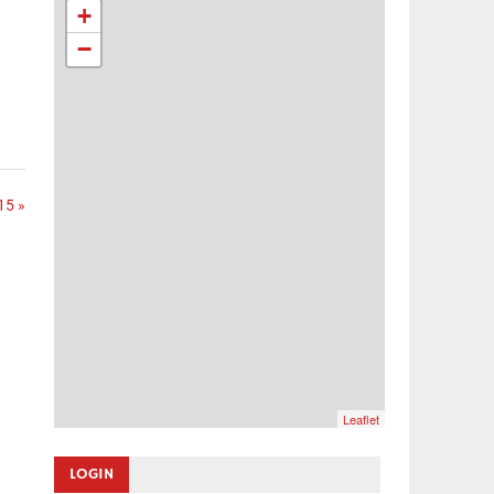
+
−
15 »
Leaflet
LOGIN