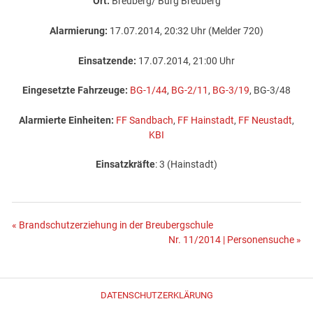
Ort:
Breuberg/ Burg Breuberg
Alarmierung:
17.07.2014, 20:32 Uhr (Melder 720)
Einsatzende:
17.07.2014, 21:00 Uhr
Eingesetzte Fahrzeuge:
BG-1/44
,
BG-2/11
,
BG-3/19
, BG-3/48
Alarmierte Einheiten:
FF Sandbach
,
FF Hainstadt
,
FF Neustadt
,
KBI
Einsatzkräfte
: 3 (Hainstadt)
Beitragsnavigation
« Brandschutzerziehung in der Breubergschule
Nr. 11/2014 | Personensuche »
DATENSCHUTZERKLÄRUNG