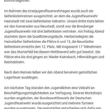
konnte beginnen.
Im Rahmen des Kreisjugendfeuerwehrtages wurde auch ein
Seifenkistenrennen ausgerichtet, an dem die Jugendfeuerwehr
Hainstadt mit zwei Seifenkisten teilnahm. Unsere dritte Kiste liehen
wir den Kameraden aus Neustadt, somit war die Breuberger
Jugendfeuerwehr mit drei Seifenkisten vertreten. Am freitag Abend
starteten dann die Qualifizierungsläufe. Hierbei belegten die
Hainstädter Seifenkisten die Plätze 6 und 15, die Neustädter
Seifenkiste erreichte den 12. Platz. Mit insgesamt 17 Teilnehmern
war das Starterfeld bei diesem Wettbewerd sehr gut besetzt. Die
Plätze eins bis drei gingen an: Nieder-Kainsbach, Hiltersklingen und
Reichelsheim.
Nach dem Rennen ließen wir den Abend bei einem gemütlichen
Lagerfeuer ausklingen.
Am nächsten Tag standen den Jugendlichen eine Vielzahl an
Beschäftigungsmöglichkeiten zur Verfügung. Diverse Workshops
wurden angeboten, der Bundeswettbewerb der Deutschen
Jugendfeuerwehr wurde ausgerichtet und mehrere Turniere
wurden ausgetragen. Die Hainstädter entschieden sich dafür am