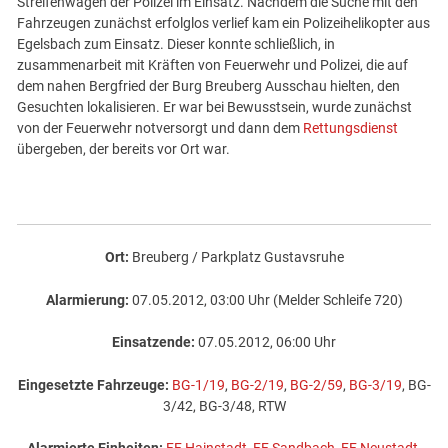
Streifenwagen der Polizei im Einsatz. Nachdem die Suche mit den
Fahrzeugen zunächst erfolglos verlief kam ein Polizeihelikopter aus
Egelsbach zum Einsatz. Dieser konnte schließlich, in
zusammenarbeit mit Kräften von Feuerwehr und Polizei, die auf
dem nahen Bergfried der Burg Breuberg Ausschau hielten, den
Gesuchten lokalisieren. Er war bei Bewusstsein, wurde zunächst
von der Feuerwehr notversorgt und dann dem
Rettungsdienst
übergeben, der bereits vor Ort war.
Ort:
Breuberg / Parkplatz Gustavsruhe
Alarmierung:
07.05.2012, 03:00 Uhr (Melder Schleife 720)
Einsatzende:
07.05.2012, 06:00 Uhr
Eingesetzte Fahrzeuge:
BG-1/19
,
BG-2/19
,
BG-2/59
,
BG-3/19
, BG-
3/42, BG-3/48, RTW